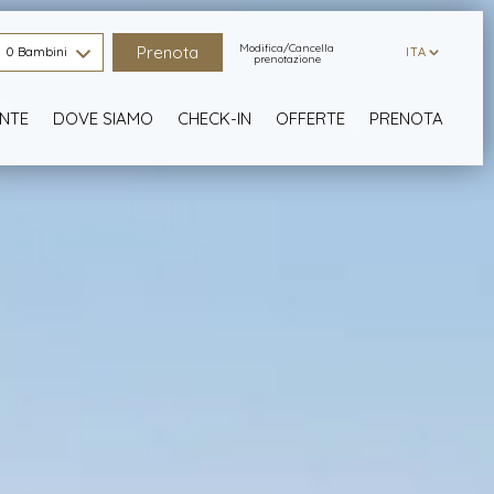
Modifica/Cancella
0 Bambini
ITA
ITA
prenotazione
NTE
DOVE SIAMO
CHECK-IN
OFFERTE
PRENOTA