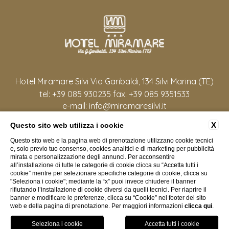
Hotel Miramare Silvi Via Garibaldi, 134 Silvi Marina (TE)
tel:
+39 085 930235
fax:
+39 085 9351533
e-mail:
info@miramaresilvi.it
P.Iva: 00014400675
X
Questo sito web utilizza i cookie
Questo sito web e la pagina web di prenotazione utilizzano cookie tecnici
FAQ
CONTATTI
DATI SOCIETARI
COOKIE POLICY
e, solo previo tuo consenso, cookies analitici e di marketing per pubblicità
PRIVACY
ACCESSIBILITÀ
mirata e personalizzazione degli annunci. Per acconsentire
all’installazione di tutte le categorie di cookie clicca su “Accetta tutti i
cookie” mentre per selezionare specifiche categorie di cookie, clicca su
"Seleziona i cookie"; mediante la “x” puoi invece chiudere il banner
rifiutando l’installazione di cookie diversi da quelli tecnici. Per riaprire il
banner e modificare le preferenze, clicca su “Cookie” nel footer del sito
WEBSITE BY BLASTNESS
web e della pagina di prenotazione. Per maggiori informazioni
clicca qui
.